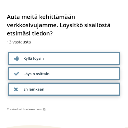
Auta meitä kehittämään
verkkosivujamme. Löysitkö sisällöstä
etsimäsi tiedon?
13
vastausta
Kyllä löysin
Löysin osittain
En lainkaan
Created with
askem.com