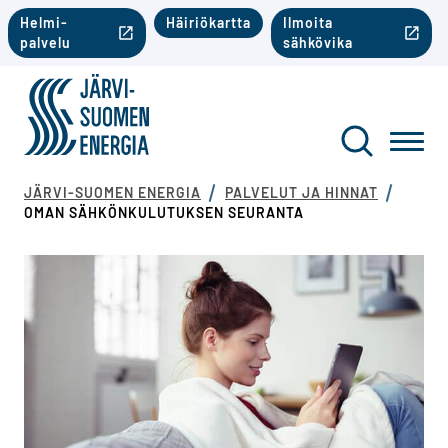
Siirry sisältöön
Toinen valikko mobiili
Helmi-
Häiriökartta
Ilmoita
palvelu
sähkövika
Järvi-Suomen Energia
Toinen va
Haku
Toggl
JÄRVI-SUOMEN ENERGIA
PALVELUT JA HINNAT
OMAN SÄHKÖNKULUTUKSEN SEURANTA