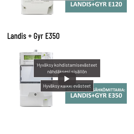
Landis + Gyr E350
Hyväksy kohdistamisevästeet
nähdäksesi sisällön
Hyväksy kaikki evästeet