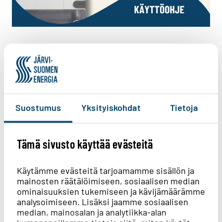
Kuinka katkaisen sähköt Aidon-
sähkömittarista
Suostumus
Yksityiskohdat
Tietoja
Hyväksy kohdistamisevästeet
nähdäksesi sisällön
Tämä sivusto käyttää evästeitä
Hyväksy kaikki evästeet
Käytämme evästeitä tarjoamamme sisällön ja
mainosten räätälöimiseen, sosiaalisen median
ominaisuuksien tukemiseen ja kävijämäärämme
analysoimiseen. Lisäksi jaamme sosiaalisen
median, mainosalan ja analytiikka-alan