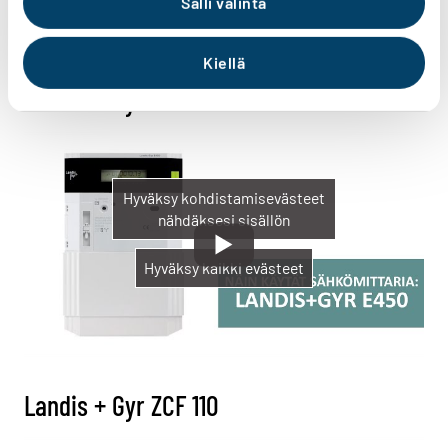
Salli valinta
Kiellä
Landis + Gyr E450
Hyväksy kohdistamisevästeet
nähdäksesi sisällön
Hyväksy kaikki evästeet
Landis + Gyr ZCF 110