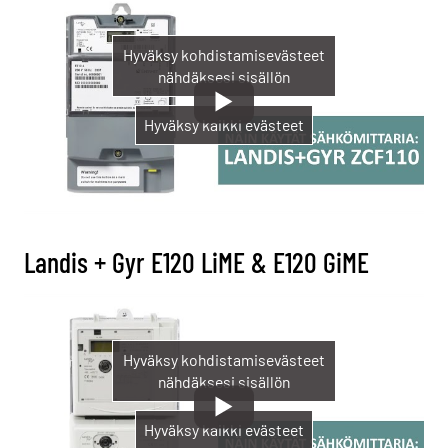
Hyväksy kohdistamisevästeet
nähdäksesi sisällön
Hyväksy kaikki evästeet
Landis + Gyr E120 LiME & E120 GiME
Hyväksy kohdistamisevästeet
nähdäksesi sisällön
Hyväksy kaikki evästeet