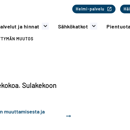
Toinen valikk
Helmi-palvelu
Häi
alvelut ja hinnat
Sähkökatkot
Pientuot
TTYMÄN MUUTOS
kekokoa. Sulakekoon
oon muuttamisesta ja