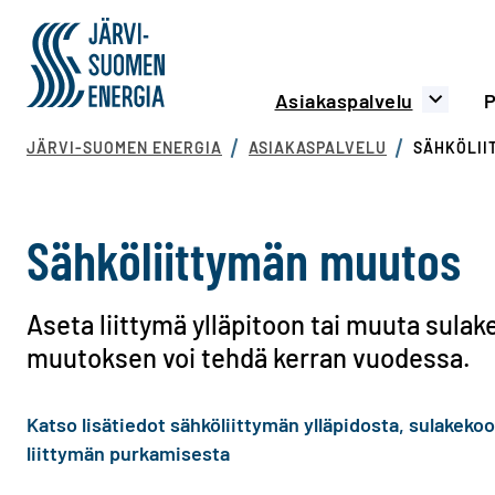
Siirry sisältöön
Järvi-Suomen Energia
Päävalikko
Asiakaspalvelu
P
JÄRVI-SUOMEN ENERGIA
ASIAKASPALVELU
SÄHKÖLII
Sähköliittymän muutos
Aseta liittymä ylläpitoon tai muuta sula
muutoksen voi tehdä kerran vuodessa.
Katso lisätiedot sähköliittymän ylläpidosta, sulakek
liittymän purkamisesta