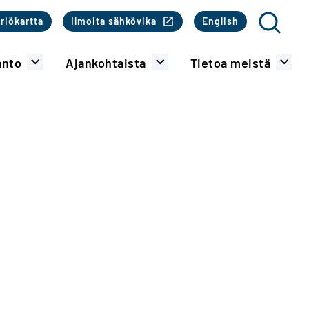
o
riökartta
Ilmoita sähkövika
English
Haku
anto
Ajankohtaista
Tietoa meistä