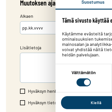
Muutoksen ajankohta
Suostumus
Alkaen
Tämä sivusto käyttää 
Käytämme evästeitä tarj
PP dot KK dot VVVV
ominaisuuksien tukemise
mainosalan ja analytiik
Lisätietoja
voivat yhdistää näitä tieto
heidän palvelujaan.
Suostumuksen
valinta
Välttämätön
Hyväksyn henkilötietojeni käytön
tietosuo
Hyväksyn tietojen välityksen sähköisellä l
Kiellä