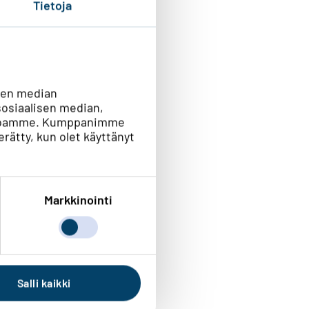
Tietoja
sen median
osiaalisen median,
vustoamme. Kumppanimme
kerätty, kun olet käyttänyt
Markkinointi
Salli kaikki