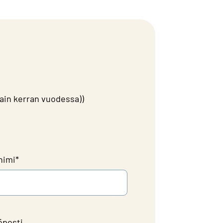
ain kerran vuodessa))
nimi
*
öposti