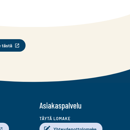
e tästä
Asiakaspalvelu
TÄYTÄ LOMAKE
Yhteydenottolomake