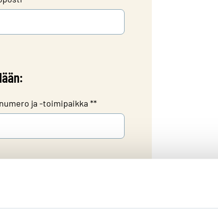
dään:
numero ja -toimipaikka *
*