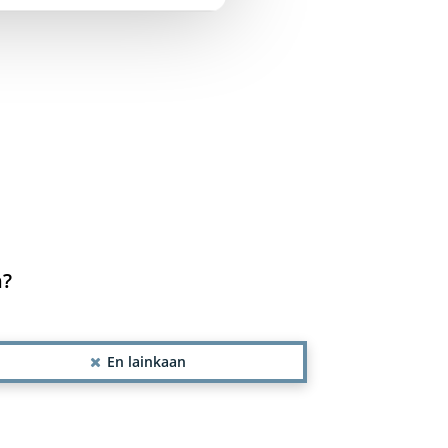
n?
En lainkaan