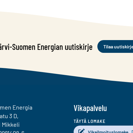
ärvi-Suomen Energian uutiskirje
Tilaa uutiskirj
Vikapalvelu
omen Energia
atu 3 D,
TÄYTÄ LOMAKE
1 Mikkeli
Vikailmoituslomake