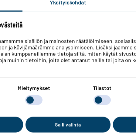
Yksityiskohdat
evästeitä
oamamme sisällön ja mainosten räätälöimiseen, sosiaali
en ja kävijämäärämme analysoimiseen. Lisäksi jaamme s
ka-alan kumppaneillemme tietoja siitä, miten käytät si
ja muihin tietoihin, joita olet antanut heille tai joita on 
Mieltymykset
Tilastot
jalausekkeen
mukaisesti.
*
omakkeella.*
Salli valinta