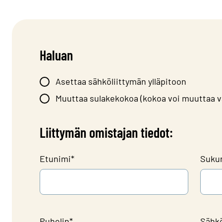
Haluan
Asettaa sähköliittymän ylläpitoon
Muuttaa sulakekokoa (kokoa voi muuttaa v
Liittymän omistajan tiedot:
Etunimi
*
Suku
Puhelin
*
Sähk