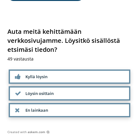
Auta meitä kehittämään
verkkosivujamme. Löysitkö sisällöstä
etsimäsi tiedon?
49
vastausta
Kyllä löysin
Löysin osittain
En lainkaan
Created with
askem.com