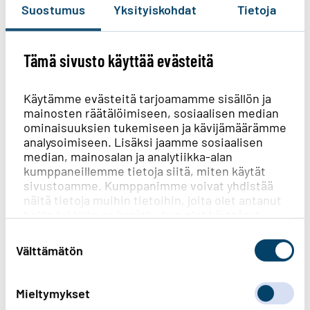
Suostumus
Yksityiskohdat
Tietoja
Tämä sivusto käyttää evästeitä
Maksu myöhässä?
Käytämme evästeitä tarjoamamme sisällön ja
mainosten räätälöimiseen, sosiaalisen median
Jos olet unohtanut maksaa laskun tai haluat
ominaisuuksien tukemiseen ja kävijämäärämme
sopia maksujärjestelyistä, sinua auttaa
analysoimiseen. Lisäksi jaamme sosiaalisen
yhteistyökumppanimme Ropo Oy:n
median, mainosalan ja analytiikka-alan
asiakaspalvelu. Jos sinulla on kysyttävää
kumppaneillemme tietoja siitä, miten käytät
sivustoamme. Kumppanimme voivat yhdistää
alkuperäisen laskun sisällöstä, ota silloin
näitä tietoja muihin tietoihin, joita olet antanut
yhteyttä omaan asiakaspalveluumme.
heille tai joita on kerätty, kun olet käyttänyt
heidän palvelujaan.
Suostumuksen
Toimi näin
valinta
Välttämätön
Mieltymykset