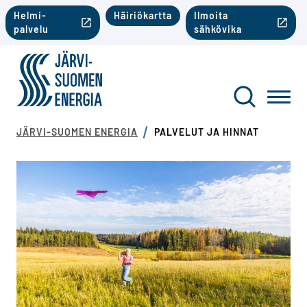
Siirry sisältöön
Toinen valikko mobiili
Helmi-
Häiriökartta
Ilmoita
palvelu
sähkövika
Järvi-Suomen Energia
Toinen va
Haku
Toggl
JÄRVI-SUOMEN ENERGIA
PALVELUT JA HINNAT