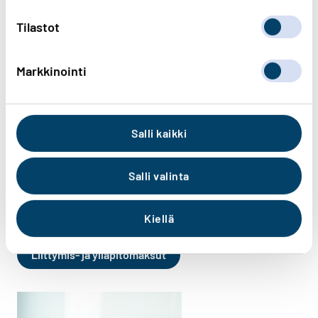
Tilastot
Markkinointi
Salli kaikki
Liittymis- ja ylläpitomaksut
Salli valinta
Tutustu sähköliittymien vyöhykekohtaisiin
liittymismaksuihin ja sähköliittymän
Kiellä
ylläpitomaksuihin.
Liittymis- ja ylläpitomaksut