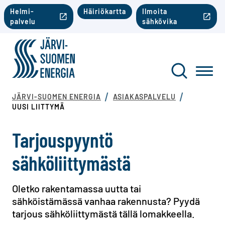
Siirry sisältöön
Toinen valikko mobiili
Helmi-
Häiriökartta
Ilmoita
palvelu
sähkövika
Järvi-Suomen Energia
Toinen va
Haku
Toggl
JÄRVI-SUOMEN ENERGIA
ASIAKASPALVELU
UUSI LIITTYMÄ
Tarjouspyyntö
sähköliittymästä
Oletko rakentamassa uutta tai
sähköistämässä vanhaa rakennusta? Pyydä
tarjous sähköliittymästä tällä lomakkeella.