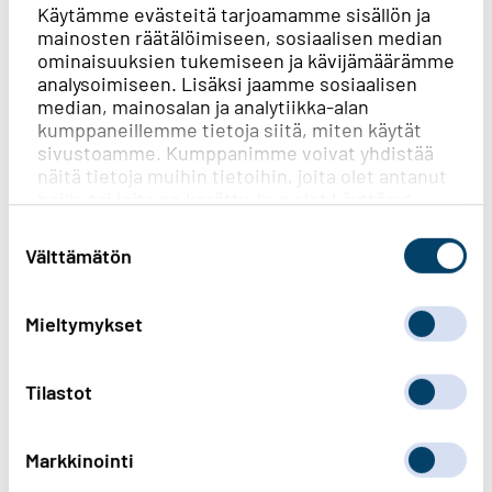
Käytämme evästeitä tarjoamamme sisällön ja
mainosten räätälöimiseen, sosiaalisen median
ominaisuuksien tukemiseen ja kävijämäärämme
analysoimiseen. Lisäksi jaamme sosiaalisen
median, mainosalan ja analytiikka-alan
kumppaneillemme tietoja siitä, miten käytät
sivustoamme. Kumppanimme voivat yhdistää
näitä tietoja muihin tietoihin, joita olet antanut
heille tai joita on kerätty, kun olet käyttänyt
heidän palvelujaan.
Suostumuksen
valinta
Välttämätön
Mieltymykset
Tilastot
Lisätietoja
Markkinointi