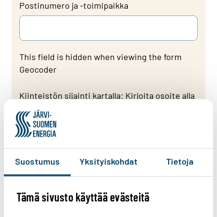
Postinumero ja -toimipaikka
This field is hidden when viewing the form
Geocoder
Kiinteistön sijainti kartalla: Kirjoita osoite alla
näkyvään Haku-kenttään. Voit tarkentaa
sijainnin siirtämällä kartalle ilmestyvää
osoitinta haluamaasi kohtaan.
Suostumus
Yksityiskohdat
Tietoja
Tämä sivusto käyttää evästeitä