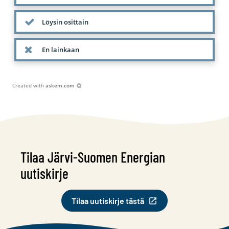
Löysin osittain
En lainkaan
Created with
askem.com
Tilaa Järvi-Suomen Energian
uutiskirje
Tilaa uutiskirje tästä