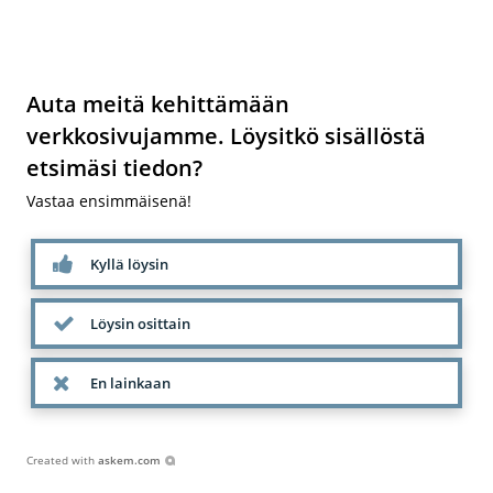
Auta meitä kehittämään
verkkosivujamme. Löysitkö sisällöstä
etsimäsi tiedon?
Vastaa ensimmäisenä!
Kyllä löysin
Löysin osittain
En lainkaan
Created with
askem.com