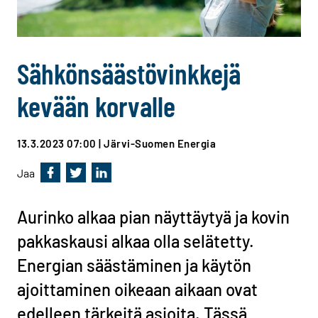
Sähkönsäästövinkkejä
kevään korvalle
13.3.2023 07:00
| Järvi-Suomen Energia
Jaa
Jaa Facebookissa
Jaa Twitterissä
Jaa Linkedinissä
Aurinko alkaa pian näyttäytyä ja kovin
pakkaskausi alkaa olla selätetty.
Energian säästäminen ja käytön
ajoittaminen oikeaan aikaan ovat
edelleen tärkeitä asioita. Tässä