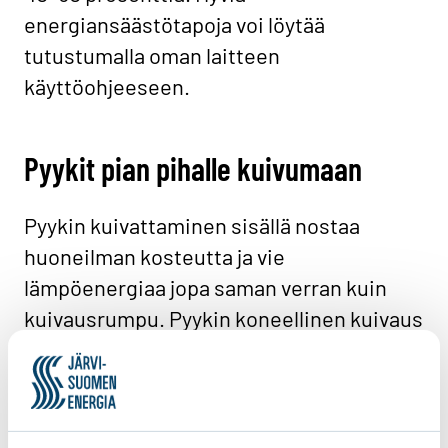
energiansäästötapoja voi löytää
tutustumalla oman laitteen
käyttöohjeeseen.
Pyykit pian pihalle kuivumaan
Pyykin kuivattaminen sisällä nostaa
huoneilman kosteutta ja vie
lämpöenergiaa jopa saman verran kuin
kuivausrumpu. Pyykin koneellinen kuivaus
taas kuluttaa usein enemmän sähköä kuin
pyykinpesu. Uudella
ilmalämpöpumpputekniikalla toimivat
kuivausrummut ja kuivauskaapit ovat