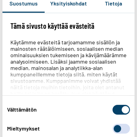
Suostumus
Yksityiskohdat
Tietoja
energiatehokkaita.
Lämpöpumppukuivausrumpu tarvitsee 4
Tämä sivusto käyttää evästeitä
kilon pyykkimäärän kuivattamiseen
sähköä 0,9 kWh. Perinteinen
Käytämme evästeitä tarjoamamme sisällön ja
kuivauskaappi tarvitsee samaan
mainosten räätälöimiseen, sosiaalisen median
tehtävään 3,1 kWh. Ilmaista pyykin
ominaisuuksien tukemiseen ja kävijämäärämme
analysoimiseen. Lisäksi jaamme sosiaalisen
kuivatus on vain narulla ulkona.
median, mainosalan ja analytiikka-alan
kumppaneillemme tietoja siitä, miten käytät
sivustoamme. Kumppanimme voivat yhdistää
Sauno pienemmällä energialla
näitä tietoja muihin tietoihin, joita olet antanut
heille tai joita on kerätty, kun olet käyttänyt
heidän palvelujaan.
Suostumuksen
Sähkökiuas on yksi suurimmista kodin
valinta
Välttämätön
sähkönkäyttäjistä. Kesää ja mökkisaunaa
odotellessa sähköä saat säästymään
Mieltymykset
lyhentämällä saunan lämmitysaikaa ja