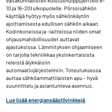
valtakunnallisten kulutushuippujen (klo 8–
10 ja 16–20) ulkopuolelle. Pörssisähkön
käyttäjä hyötyy myös sähkönkäytön
ajoittamisesta edullisen sähkön aikaan.
Kodinkoneissa ja -laitteissa niiden omat
ohjausmahdollisuudet auttavat
ajastuksissa. Lämmityksen ohjaamiseen
on tarjolla tekniikkaa yksinkertaisista
releistä älykkäisiin
automaatiojärjestelmiin. Toteutuksessa
auttaa sähköammattilaisten apu – hyvä
suunnittelu ja asiantunteva asennus.
Lue lisää energiansäästövinkkejä