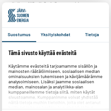
pellolle, sillä niitä eivät puut uhkaa
myrskylläkään. Edullisempaa,
pienempitehoista 1 kV tekniikkaa
käytetään mahdollisuuksien mukaan.
Tekniikka ja automaatio kehittyvät.
Suostumus
Yksityiskohdat
Tietoja
Tämä sivusto käyttää evästeitä
Käytämme evästeitä tarjoamamme sisällön ja
mainosten räätälöimiseen, sosiaalisen median
ominaisuuksien tukemiseen ja kävijämäärämme
analysoimiseen. Lisäksi jaamme sosiaalisen
median, mainosalan ja analytiikka-alan
kumppaneillemme tietoja siitä, miten käytät
sivustoamme. Kumppanimme voivat yhdistää
näitä tietoja muihin tietoihin, joita olet antanut
heille tai joita on kerätty, kun olet käyttänyt