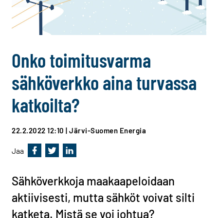
Onko toimitusvarma
sähköverkko aina turvassa
katkoilta?
22.2.2022 12:10
| Järvi-Suomen Energia
Jaa
Jaa Facebookissa
Jaa Twitterissä
Jaa Linkedinissä
Sähköverkkoja maakaapeloidaan
aktiivisesti, mutta sähköt voivat silti
katketa. Mistä se voi johtua?