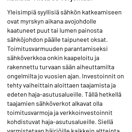
Yleisimpiä syyllisiä sähkön katkeamiseen
ovat myrskyn aikana avojohdolle
kaatuneet puut tai lumen painosta
sähköjohdon päälle taipuneet oksat.
Toimitusvarmuuden parantamiseksi
sähköverkkoa onkin kaapeloitu ja
rakennettu turvaan sään aiheuttamilta
ongelmilta jo vuosien ajan. Investoinnit on
tehty vaiheittain aloittaen taajamista ja
edeten haja-asutusalueille. Tällä hetkellä
taajamien sähköverkot alkavat olla
toimitusvarmoja ja verkkoinvestoinnit
kohdistuvat haja-asutusalueille. Siellä
varmistetaan häiriöille kaikkein altteinta