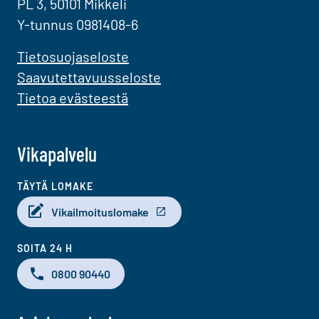
PL 3, 50101 Mikkeli
Y-tunnus 0981408-6
Tietosuojaseloste
Saavutettavuusseloste
Tietoa evästeestä
Vikapalvelu
TÄYTÄ LOMAKE
Vikailmoituslomake
SOITA 24 H
0800 90440