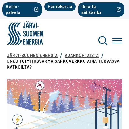
Siirry sisältöön
Toinen valikko mobiili
Helmi-
Häiriökartta
Ilmoita
palvelu
sähkövika
Järvi-Suomen Energia
Toinen va
Haku
Toggl
JÄRVI-SUOMEN ENERGIA
AJANKOHTAISTA
ONKO TOIMITUSVARMA SÄHKÖVERKKO AINA TURVASSA
KATKOILTA?