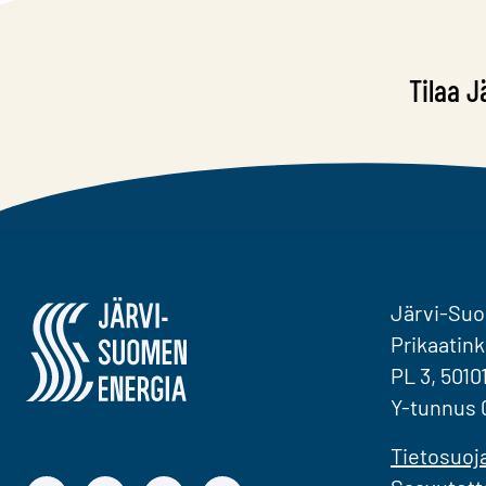
Tilaa J
Järvi-Suomen Energia
Järvi-Su
Prikaatink
PL 3, 5010
Y-tunnus 
Tietosuoj