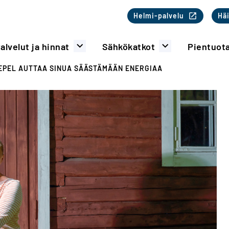
Toinen valikk
Helmi-palvelu
Häi
alvelut ja hinnat
Sähkökatkot
Pientuot
EPEL AUTTAA SINUA SÄÄSTÄMÄÄN ENERGIAA