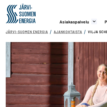
Siirry sisältöön
Järvi-Suomen Energia
Päävalikko
Asiakaspalvelu
P
JÄRVI-SUOMEN ENERGIA
AJANKOHTAISTA
VILJA SCH