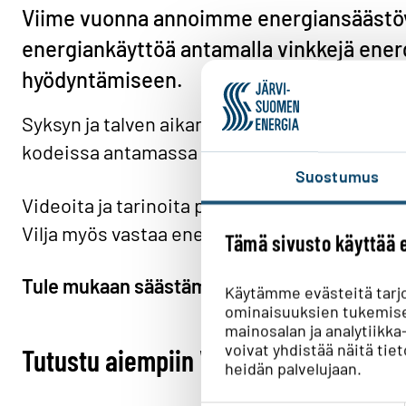
Viime vuonna annoimme energiansäästöv
energiankäyttöä antamalla vinkkejä ener
hyödyntämiseen.
Syksyn ja talven aikana Vilja vierailee energ
kodeissa antamassa vinkkejä energiansäästö
Suostumus
Videoita ja tarinoita pääset seuraamaan nett
Vilja myös vastaa energiaremontteihin liittyvi
Tämä sivusto käyttää 
Tule mukaan säästämään energiaa!
Käytämme evästeitä tarj
ominaisuuksien tukemise
mainosalan ja analytiik
voivat yhdistää näitä tieto
Tutustu aiempiin Viljan vierailuihin
heidän palvelujaan.