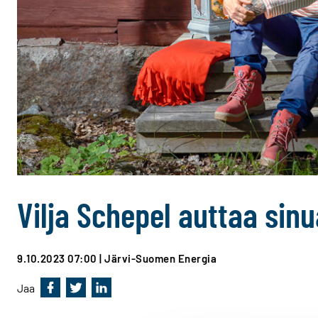
Vilja Schepel auttaa si
9.10.2023 07:00
| Järvi-Suomen Energia
Jaa
Jaa Facebookissa
Jaa Twitterissä
Jaa Linkedinissä