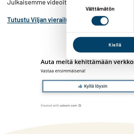
Julkaisemme videoita ja tarinoita sivuillamme
Suostumuksen
valinta
Välttämätön
Tutustu Viljan vierailuihin täällä
Kiellä
Auta meitä kehittämään verkkos
Vastaa ensimmäisenä!
Kyllä löysin
Created with
askem.com