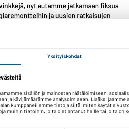
inkkejä, nyt autamme jatkamaan fiksua
giaremontteihin ja uusien ratkaisujen
iaremontteja suunnittelevien ja toteuttavien
ön ja remonttien toteutukseen.
Yksityiskohdat
isivuillamme ja asiakaslehdissämme. Siellä
in kysymyksiisi omalla palstallaan.
evästeitä
oamamme sisällön ja mainosten räätälöimiseen, sosiaali
en ja kävijämäärämme analysoimiseen. Lisäksi jaamme s
ka-alan kumppaneillemme tietoja siitä, miten käytät si
ja muihin tietoihin, joita olet antanut heille tai joita on 