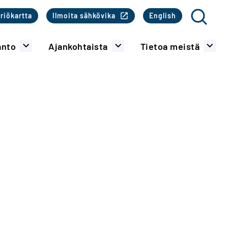
o
riökartta
Ilmoita sähkövika
English
Haku
anto
Ajankohtaista
Tietoa meistä