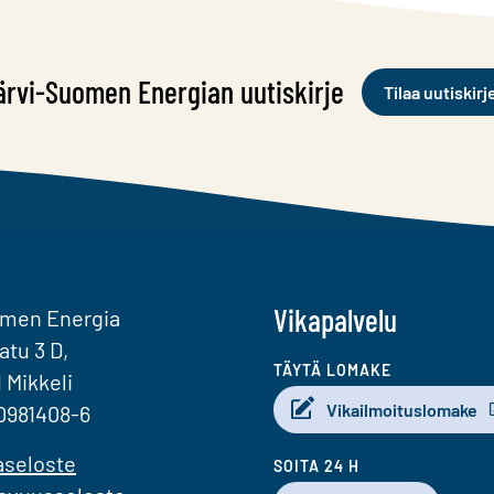
ärvi-Suomen Energian uutiskirje
Tilaa uutiskirj
Vikapalvelu
omen Energia
atu 3 D,
TÄYTÄ LOMAKE
1 Mikkeli
Vikailmoituslomake
0981408-6
aseloste
SOITA 24 H