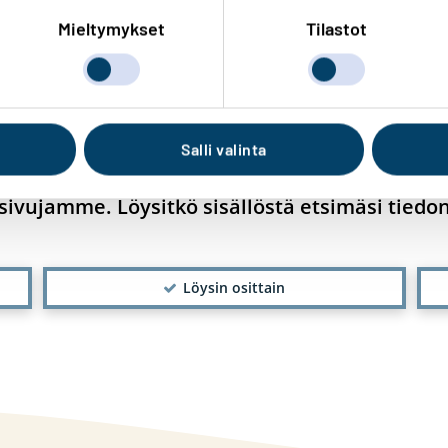
, käy katsomassa ja ota vinkit talteen!
Mieltymykset
Tilastot
Salli valinta
ivujamme. Löysitkö sisällöstä etsimäsi tiedo
Löysin osittain