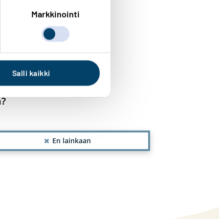
Markkinointi
Salli kaikki
n?
En lainkaan