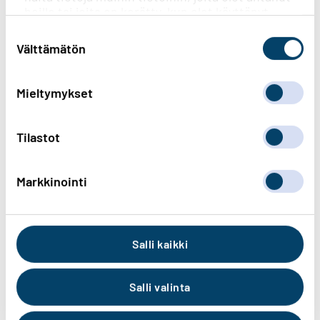
heille tai joita on kerätty, kun olet käyttänyt
heidän palvelujaan.
Suostumuksen
valinta
Välttämätön
Mieltymykset
Katso video Youtubesta
Tilastot
Markkinointi
Salli kaikki
Salli valinta