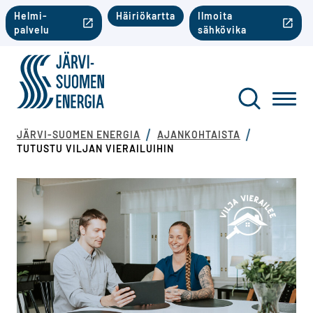
Siirry sisältöön
Toinen valikko mobiili
Helmi-
Häiriökartta
Ilmoita
palvelu
sähkövika
Järvi-Suomen Energia
Toinen va
Haku
Toggl
JÄRVI-SUOMEN ENERGIA
AJANKOHTAISTA
TUTUSTU VILJAN VIERAILUIHIN