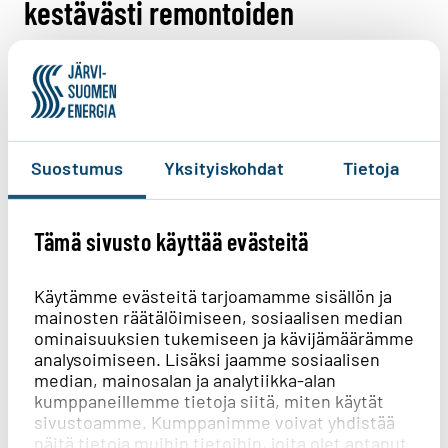
kestävästi remontoiden
Vilja Schepel vierailee nyt
energiatehokkaasti remontoidulla
Niirasten kesämökillä. Vanhan
hirsirungon päälle on rakennettu mukava
Suostumus
Yksityiskohdat
Tietoja
ja tunnelmallinen vapaa-ajan asunto
viisihenkiselle perheelle.
Tämä sivusto käyttää evästeitä
Käytämme evästeitä tarjoamamme sisällön ja
mainosten räätälöimiseen, sosiaalisen median
ominaisuuksien tukemiseen ja kävijämäärämme
analysoimiseen. Lisäksi jaamme sosiaalisen
median, mainosalan ja analytiikka-alan
kumppaneillemme tietoja siitä, miten käytät
sivustoamme. Kumppanimme voivat yhdistää
näitä tietoja muihin tietoihin, joita olet antanut