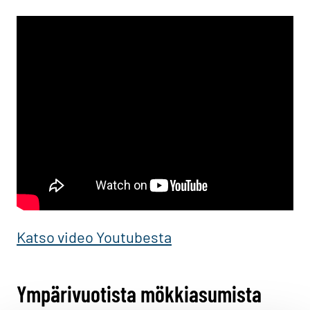
Katso video Youtubesta
Ympärivuotista mökkiasumista