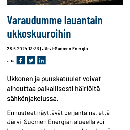
Varaudumme lauantain
ukkoskuuroihin
28.6.2024 13:33
| Järvi-Suomen Energia
Jaa
Jaa Facebookissa
Jaa Twitterissä
Jaa Linkedinissä
Ukkonen ja puuskatuulet voivat
aiheuttaa paikallisesti häiriöitä
sähkönjakelussa.
Ennusteet näyttävät perjantaina, että
Järvi-Suomen Energian alueella voi