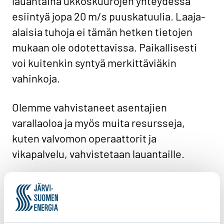
lauantaina ukkoskuurojen yhteydessä
esiintyä jopa 20 m/s puuskatuulia. Laaja-
alaisia tuhoja ei tämän hetken tietojen
mukaan ole odotettavissa. Paikallisesti
voi kuitenkin syntyä merkittäviäkin
vahinkoja.
Olemme vahvistaneet asentajien
varallaoloa ja myös muita resursseja,
kuten valvomon operaattorit ja
vikapalvelu, vahvistetaan lauantaille.
Asiakkaiden on hyvä varautua
sähkökatkoihin, vinkkejä varautumiseen
löytyy
verkkosivuiltamme
.