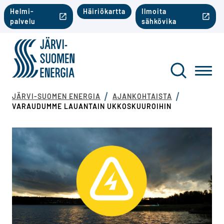
Siirry sisältöön
Toinen valikko mobiili
Helmi-
Häiriökartta
Ilmoita
palvelu
sähkövika
Järvi-Suomen Energia
Toinen va
Haku
Toggl
JÄRVI-SUOMEN ENERGIA
AJANKOHTAISTA
VARAUDUMME LAUANTAIN UKKOSKUUROIHIN