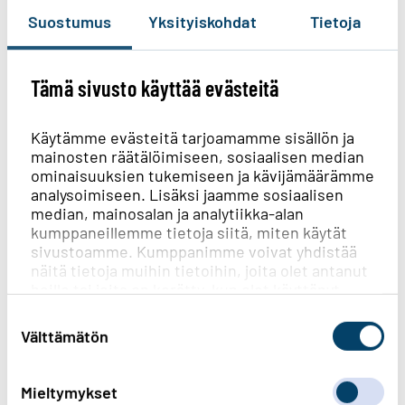
Suostumus
Yksityiskohdat
Tietoja
Tämä sivusto käyttää evästeitä
Auta meitä kehittämään
verkkosivujamme. Löysitkö sisällöstä
Käytämme evästeitä tarjoamamme sisällön ja
mainosten räätälöimiseen, sosiaalisen median
etsimäsi tiedon?
ominaisuuksien tukemiseen ja kävijämäärämme
Vastaa ensimmäisenä!
analysoimiseen. Lisäksi jaamme sosiaalisen
median, mainosalan ja analytiikka-alan
kumppaneillemme tietoja siitä, miten käytät
Kyllä löysin
sivustoamme. Kumppanimme voivat yhdistää
näitä tietoja muihin tietoihin, joita olet antanut
heille tai joita on kerätty, kun olet käyttänyt
Löysin osittain
heidän palvelujaan.
Suostumuksen
valinta
Välttämätön
En lainkaan
Mieltymykset
Created with
askem.com