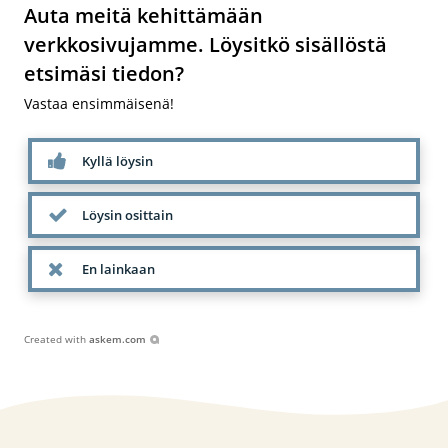
Auta meitä kehittämään
verkkosivujamme. Löysitkö sisällöstä
etsimäsi tiedon?
Vastaa ensimmäisenä!
Kyllä löysin
Löysin osittain
En lainkaan
Created with
askem.com