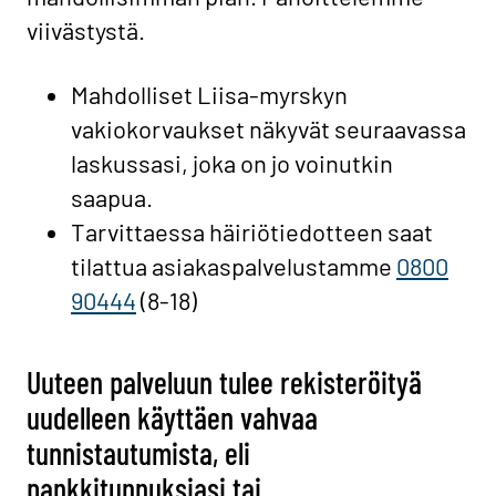
viivästystä.
Mahdolliset Liisa-myrskyn
vakiokorvaukset näkyvät seuraavassa
laskussasi, joka on jo voinutkin
saapua.
Tarvittaessa häiriötiedotteen saat
tilattua asiakaspalvelustamme
0800
90444
(8-18)
Uuteen palveluun tulee rekisteröityä
uudelleen käyttäen vahvaa
tunnistautumista, eli
pankkitunnuksiasi tai