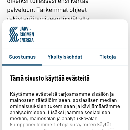
oikeiksi tullessasi ensi kertaa
palveluun. Tarkemmat ohjeet
rekisteröitymiseen löydät alta.
Ohjeet Helmiin rekisteröitymiseen
Suostumus
Yksityiskohdat
Tietoja
Helmin ulkoasu ja osoite vaihtuivat –
vanha Helmi poistuu 30.4.2012
Tämä sivusto käyttää evästeitä
Uudistumisen yhteydessä Helmi sai
uuden logon eli tunnuksen ja lisäksi
Käytämme evästeitä tarjoamamme sisällön ja
mainosten räätälöimiseen, sosiaalisen median
palvelun ulkoasu muuttui. Myös Helmiin
ominaisuuksien tukemiseen ja kävijämäärämme
kirjautumisen osoite muuttui. Tämä
analysoimiseen. Lisäksi jaamme sosiaalisen
median, mainosalan ja analytiikka-alan
tarkoittaa, että nykyinen palvelu poistuu
kumppaneillemme tietoja siitä, miten käytät
siirtymäajan jälkeen käytöstä. Uuteen