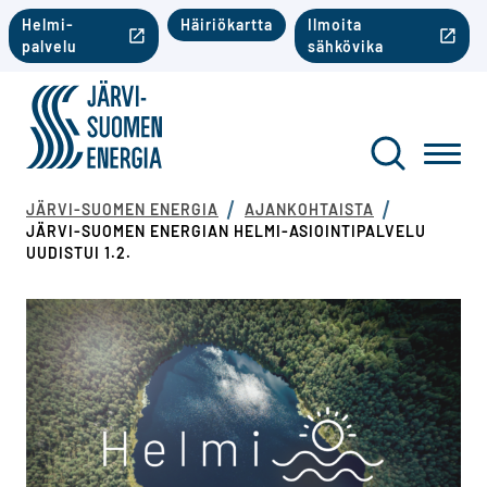
Siirry sisältöön
Toinen valikko mobiili
Helmi-
Häiriökartta
Ilmoita
palvelu
sähkövika
Järvi-Suomen Energia
Toinen va
Haku
Toggl
JÄRVI-SUOMEN ENERGIA
AJANKOHTAISTA
JÄRVI-SUOMEN ENERGIAN HELMI-ASIOINTIPALVELU
UUDISTUI 1.2.