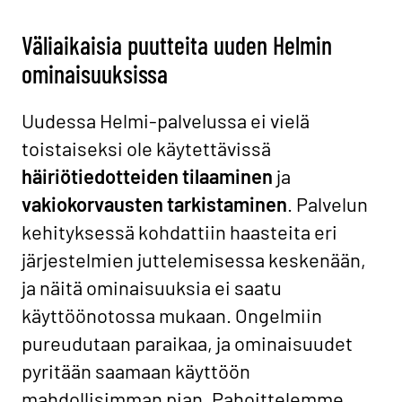
Väliaikaisia puutteita uuden Helmin
ominaisuuksissa
Uudessa Helmi-palvelussa ei vielä
toistaiseksi ole käytettävissä
häiriötiedotteiden tilaaminen
ja
vakiokorvausten tarkistaminen
. Palvelun
kehityksessä kohdattiin haasteita eri
järjestelmien juttelemisessa keskenään,
ja näitä ominaisuuksia ei saatu
käyttöönotossa mukaan. Ongelmiin
pureudutaan paraikaa, ja ominaisuudet
pyritään saamaan käyttöön
mahdollisimman pian. Pahoittelemme