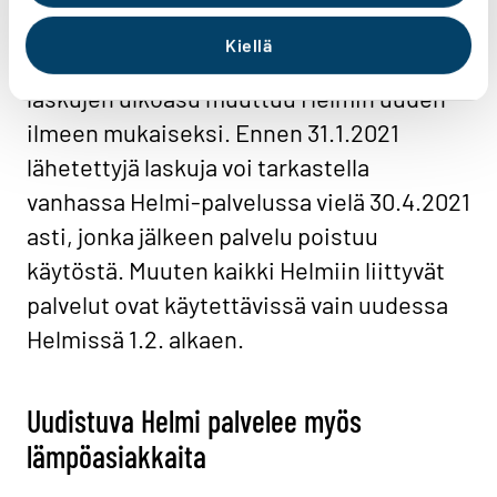
on 1.2.2021 jälkeen, tulevat näkyviin
Kiellä
uudessa Helmi-palvelussa. Samalla
laskujen ulkoasu muuttuu Helmin uuden
ilmeen mukaiseksi. Ennen 31.1.2021
lähetettyjä laskuja voi tarkastella
vanhassa Helmi-palvelussa vielä 30.4.2021
asti, jonka jälkeen palvelu poistuu
käytöstä. Muuten kaikki Helmiin liittyvät
palvelut ovat käytettävissä vain uudessa
Helmissä 1.2. alkaen.
Uudistuva Helmi palvelee myös
lämpöasiakkaita