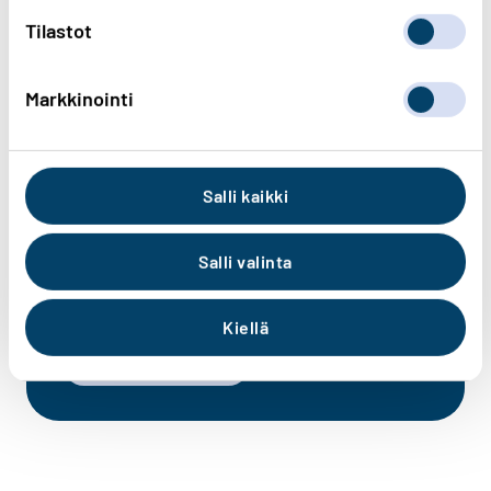
Tilastot
Markkinointi
Salli kaikki
Salli valinta
Näe sähkökatkot kartalla
Kiellä
Siirry häiriökartalle