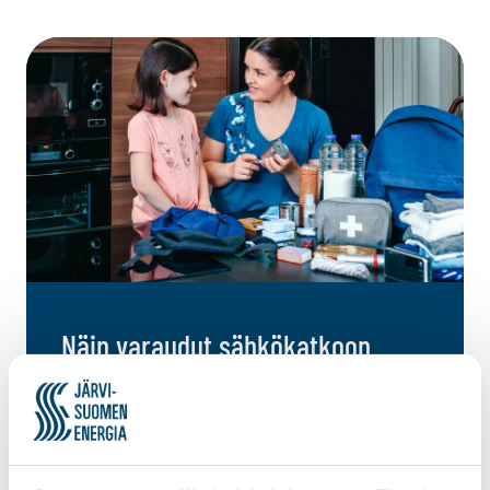
Näin varaudut sähkökatkoon
Lue varautumisesta