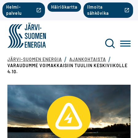
Siirry sisältöön
Toinen valikko mobiili
Helmi-
Häiriökartta
Ilmoita
palvelu
sähkövika
Järvi-Suomen Energia
Toinen va
Haku
Toggl
JÄRVI-SUOMEN ENERGIA
AJANKOHTAISTA
VARAUDUMME VOIMAKKAISIIN TUULIIN KESKIVIIKOLLE
4.10.