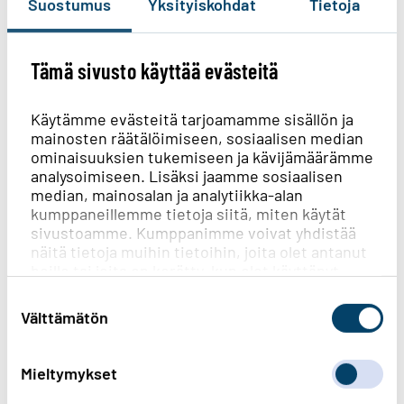
Suostumus
Yksityiskohdat
Tietoja
Tämä sivusto käyttää evästeitä
Käytämme evästeitä tarjoamamme sisällön ja
mainosten räätälöimiseen, sosiaalisen median
ominaisuuksien tukemiseen ja kävijämäärämme
analysoimiseen. Lisäksi jaamme sosiaalisen
median, mainosalan ja analytiikka-alan
kumppaneillemme tietoja siitä, miten käytät
sivustoamme. Kumppanimme voivat yhdistää
näitä tietoja muihin tietoihin, joita olet antanut
Toimi näin sähkökatkon aikana
heille tai joita on kerätty, kun olet käyttänyt
heidän palvelujaan.
Suostumuksen
valinta
Välttämätön
Lue lisää
Mieltymykset