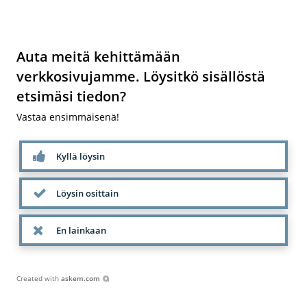
Auta meitä kehittämään
verkkosivujamme. Löysitkö sisällöstä
etsimäsi tiedon?
Vastaa ensimmäisenä!
Kyllä löysin
Löysin osittain
En lainkaan
Created with
askem.com