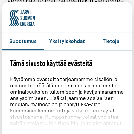
Vedyn käyttö polttoaineenakin yleistynee
siinä sivussa.
Uusia voimalahankkeita
Suostumus
Yksityiskohdat
Tietoja
Jotta visio 2050 muotoutuisi
todellisuudeksi, tarvitaan ensin
Tämä sivusto käyttää evästeitä
kansallinen tahtotila ja toiseksi sähköä –
paljon sähköä. Partanen haarukoi, että
Käytämme evästeitä tarjoamamme sisällön ja
Suomen sähköntuotanto pitäisi ensin
mainosten räätälöimiseen, sosiaalisen median
ominaisuuksien tukemiseen ja kävijämäärämme
kaksinkertaistaa, ja pian sen jälkeen olisi
analysoimiseen. Lisäksi jaamme sosiaalisen
edessä triplaaminen. Tämä ei kuitenkaan
median, mainosalan ja analytiikka-alan
kumppaneillemme tietoja siitä, miten käytät
ole ongelma – saati fiktiota – vaan vaatii
sivustoamme. Kumppanimme voivat yhdistää
ainoastaan uuden tuotantokapasiteetin
näitä tietoja muihin tietoihin, joita olet antanut
heille tai joita on kerätty, kun olet käyttänyt
rakentamista.