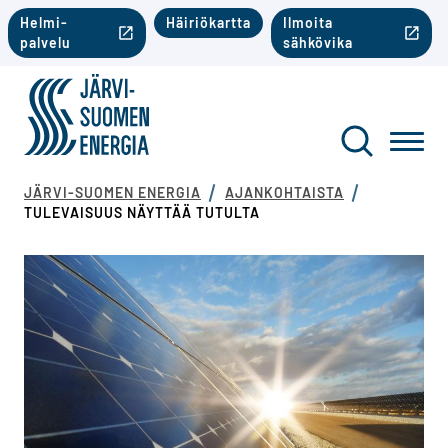
Siirry sisältöön
Toinen valikko mobiili
Helmi-
Häiriökartta
Ilmoita
palvelu
sähkövika
Järvi-Suomen Energia
Toinen va
Haku
Toggl
JÄRVI-SUOMEN ENERGIA
AJANKOHTAISTA
TULEVAISUUS NÄYTTÄÄ TUTULTA