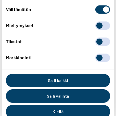
heidän palvelujaan.
Suostumuksen
valinta
Välttämätön
Suomella ja muilla Pohjoismailla on myös
yksi iso etu verrattuna Etelä-Euroopan
Mieltymykset
auringossa kylpeviin maihin. Meillä tuulee.
LUT:n laskelmat osoittavat, että uudessa
Tilastot
energiantuotannossa tuulienergia on
tuotantokustannuksiltaan edullisinta. Sen
Markkinointi
hinta jää alle 30 euron per megawattitunti.
Vain jo olemassa olevat ydin- ja
vesivoimalamme tuottavat sähköä
Salli kaikki
halvemmalla.
Salli valinta
Liikennepolttoaineiden osalta ratkaisu
piilee hiilidioksidissa. Jos Suomen teräs-,
Kiellä
sellu- ja muiden isojen tehtaiden