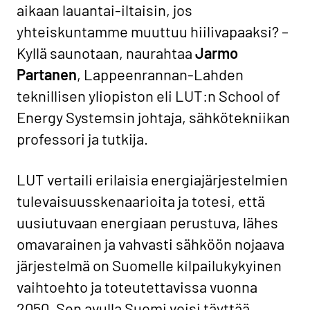
aikaan lauantai-iltaisin, jos
yhteiskuntamme muuttuu hiilivapaaksi? –
Kyllä saunotaan, naurahtaa
Jarmo
Partanen
, Lappeenrannan-Lahden
teknillisen yliopiston eli LUT:n School of
Energy Systemsin johtaja, sähkötekniikan
professori ja tutkija.
LUT vertaili erilaisia energiajärjestelmien
tulevaisuusskenaarioita ja totesi, että
uusiutuvaan energiaan perustuva, lähes
omavarainen ja vahvasti sähköön nojaava
järjestelmä on Suomelle kilpailukykyinen
vaihtoehto ja toteutettavissa vuonna
2050. Sen avulla Suomi voisi täyttää