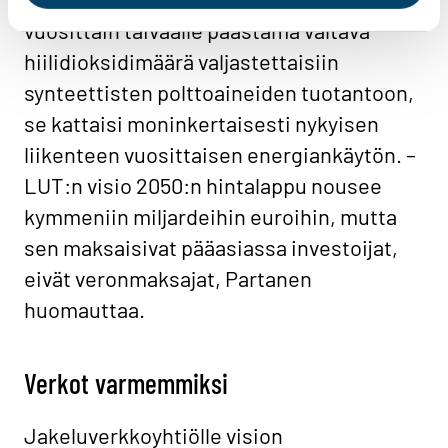
vuosittain taivaalle päästämä valtava
hiilidioksidimäärä valjastettaisiin
synteettisten polttoaineiden tuotantoon,
se kattaisi moninkertaisesti nykyisen
liikenteen vuosittaisen energiankäytön. –
LUT:n visio 2050:n hintalappu nousee
kymmeniin miljardeihin euroihin, mutta
sen maksaisivat pääasiassa investoijat,
eivät veronmaksajat, Partanen
huomauttaa.
Verkot varmemmiksi
Jakeluverkkoyhtiölle vision