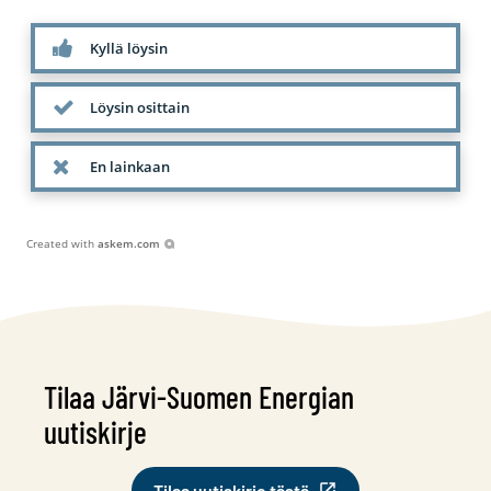
Kyllä löysin
Löysin osittain
En lainkaan
Created with
askem.com
Tilaa Järvi-Suomen Energian
uutiskirje
Tilaa uutiskirje tästä