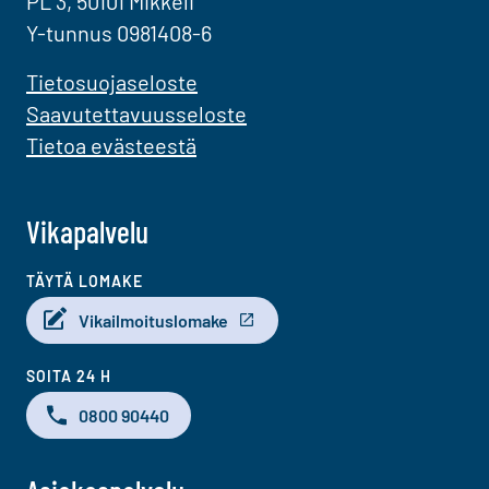
PL 3, 50101 Mikkeli
Y-tunnus 0981408-6
Tietosuojaseloste
Saavutettavuusseloste
Tietoa evästeestä
Vikapalvelu
TÄYTÄ LOMAKE
Vikailmoituslomake
SOITA 24 H
0800 90440