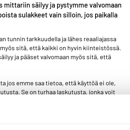
s mittariin säilyy ja pystymme valvomaan
oista sulakkeet vain silloin, jos paikalla
 tunnin tarkkuudella ja lähes reaaliajassa
myös sitä, että kaikki on hyvin kiinteistössä.
säilyy ja pääset valvomaan myös sitä, että
 jos emme saa tietoa, että käyttöä ei ole,
tusta. Se on turhaa laskutusta, jonka voit
sa.
sähkötöitä, katkaise virta pääkytkimestä tai