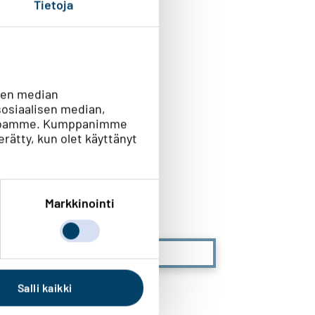
Tietoja
sen median
osiaalisen median,
vustoamme. Kumppanimme
kerätty, kun olet käyttänyt
n?
Markkinointi
En lainkaan
Salli kaikki