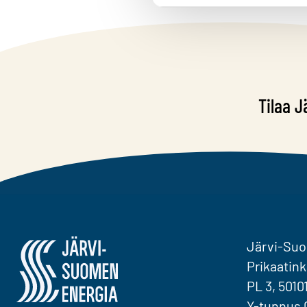
Tilaa J
Järvi-Suomen Energia
Järvi-Su
Prikaatink
PL 3, 5010
Y-tunnus 