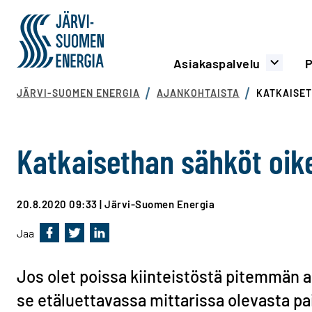
Siirry sisältöön
Järvi-Suomen Energia
Päävalikko
Asiakaspalvelu
P
JÄRVI-SUOMEN ENERGIA
AJANKOHTAISTA
KATKAISET
Katkaisethan sähköt oike
20.8.2020 09:33
| Järvi-Suomen Energia
Jaa
Jaa Facebookissa
Jaa Twitterissä
Jaa Linkedinissä
Jos olet poissa kiinteistöstä pitemmän aik
se etäluettavassa mittarissa olevasta pa