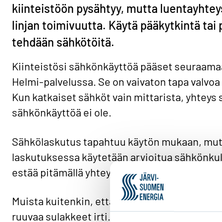
kiinteistöön pysähtyy, mutta luentayhtey
linjan toimivuutta. Käytä pääkytkintä tai p
tehdään sähkötöitä.
Kiinteistösi sähkönkäyttöä pääset seuraamaan
Helmi-palvelussa. Se on vaivaton tapa valvoa 
Kun katkaiset sähköt vain mittarista, yhteys 
sähkönkäyttöä ei ole.
Sähkölaskutus tapahtuu käytön mukaan, mutta
laskutuksessa käytetään arvioitua sähkönkulu
estää pitämällä yhteyden mittariin toiminnas
Muista kuitenkin, että jos teet kiinteistössä 
ruuvaa sulakkeet irti. Se on turvallisinta.