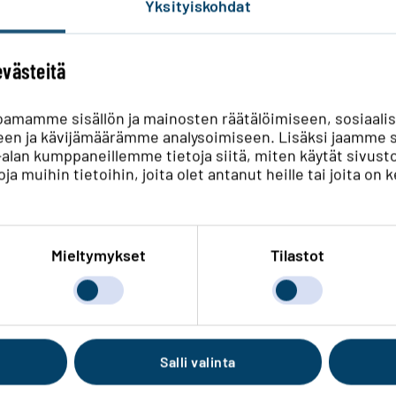
Yksityiskohdat
irta katkaistaan kiinteistöön. Sen paikka on
ittarista tai sen käyttöohjeesta.
evästeitä
oamamme sisällön ja mainosten räätälöimiseen, sosiaali
en ja kävijämäärämme analysoimiseen. Lisäksi jaamme s
ka-alan kumppaneillemme tietoja siitä, miten käytät si
ja muihin tietoihin, joita olet antanut heille tai joita on 
ivujamme. Löysitkö sisällöstä etsimäsi tiedo
Mieltymykset
Tilastot
Löysin osittain
Salli valinta