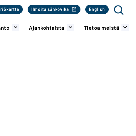
o
riökartta
Ilmoita sähkövika
English
Haku
anto
Ajankohtaista
Tietoa meistä