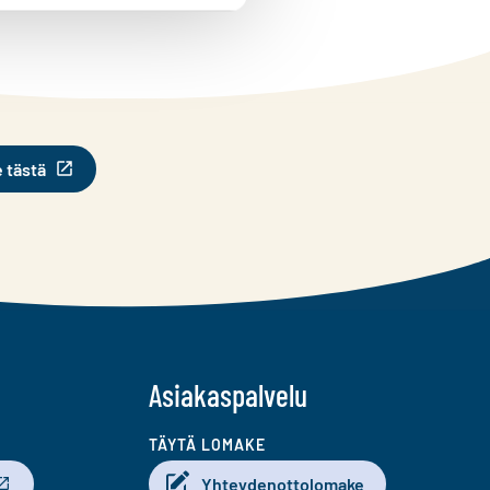
e tästä
Asiakaspalvelu
TÄYTÄ LOMAKE
Yhteydenottolomake