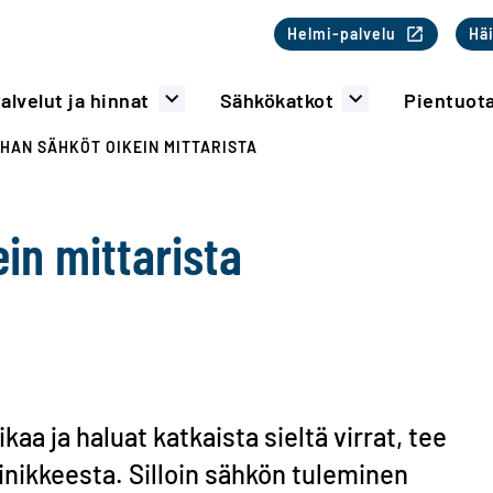
Toinen valikk
Helmi-palvelu
Häi
alvelut ja hinnat
Sähkökatkot
Pientuot
HAN SÄHKÖT OIKEIN MITTARISTA
in mittarista
aa ja haluat katkaista sieltä virrat, tee
inikkeesta. Silloin sähkön tuleminen