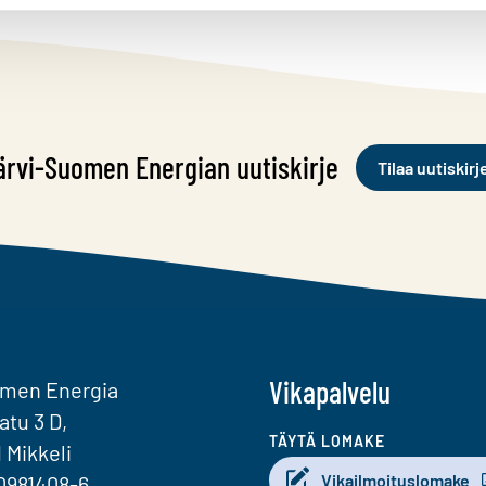
ärvi-Suomen Energian uutiskirje
Tilaa uutiskirj
Vikapalvelu
omen Energia
atu 3 D,
TÄYTÄ LOMAKE
1 Mikkeli
Vikailmoituslomake
0981408-6