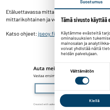
Suostumus
Etäluettavassa mittarissa on painike, josta v
mittarikohtainen ja voit tarkistaa sijainnin m
Tämä sivusto käyttää 
Käytämme evästeitä tarj
Katso ohjeet:
jseoy.fi/sahkomittarit
ominaisuuksien tukemise
mainosalan ja analytiik
voivat yhdistää näitä tieto
heidän palvelujaan.
Suostumuksen
Auta meitä kehittämään verkkos
valinta
Välttämätön
Vastaa ensimmäisenä!
Kyllä löysin
Kiellä
Created with
askem.com