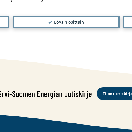
Löysin osittain
ärvi-Suomen Energian uutiskirje
Tilaa uutiskirj