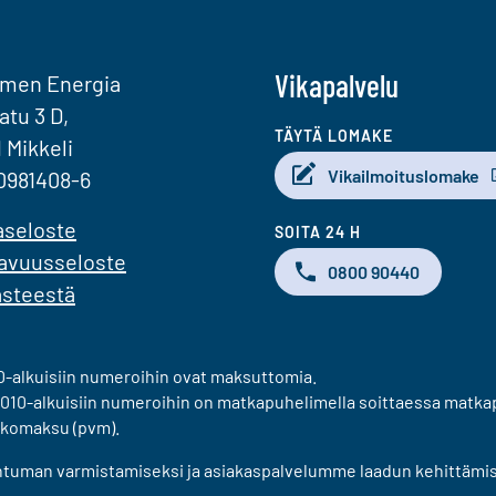
Vikapalvelu
omen Energia
atu 3 D,
TÄYTÄ LOMAKE
1 Mikkeli
Vikailmoituslomake
0981408-6
aseloste
SOITA 24 H
avuusseloste
0800 90440
ästeestä
-alkuisiin numeroihin ovat maksuttomia.
010-alkuisiin numeroihin on matkapuhelimella soittaessa matka
kkomaksu (pvm).
htuman varmistamiseksi ja asiakaspalvelumme laadun kehittämis