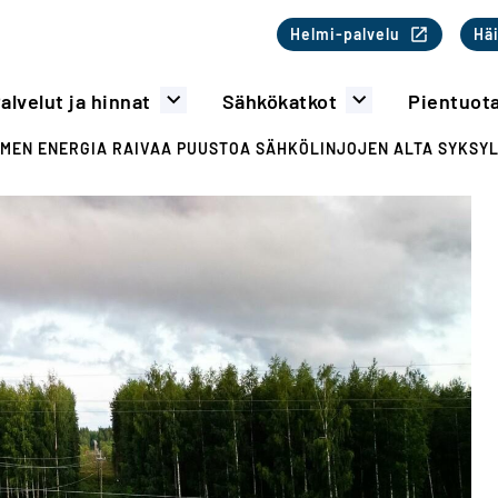
Toinen valikk
Helmi-palvelu
Häi
alvelut ja hinnat
Sähkökatkot
Pientuot
MEN ENERGIA RAIVAA PUUSTOA SÄHKÖLINJOJEN ALTA SYKSYL