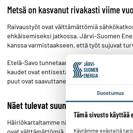
Metsä on kasvanut rivakasti viime vu
Raivaustyöt ovat välttämättömiä sähkökatkos
ehkäisemiseksi jatkossa. Järvi-Suomen Energ
kanssa varmistaakseen, että työt sujuvat turv
Etelä-Savo tunnetaan nopeasta puuston kasvu
kaudet ovat entisestään pidentäneet kasvuka
puut ovat saavuttaneet sähkölinjojen kork
Suostumus
Näet tulevat suunnitellut katkot häi
Tämä sivusto käyttää 
Häiriökartaltamme näet helposti alueellesi s
ovat välttämättömiä, jotta sähköverkon kunn
Käytämme evästeitä tarj