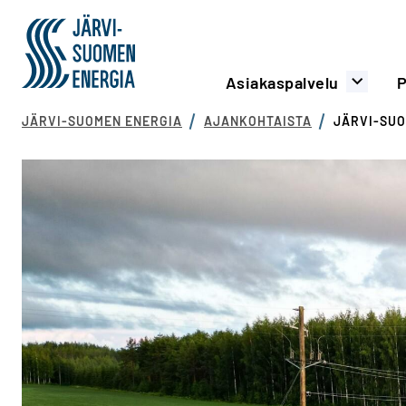
Siirry sisältöön
Järvi-Suomen Energia
Päävalikko
Asiakaspalvelu
P
JÄRVI-SUOMEN ENERGIA
AJANKOHTAISTA
JÄRVI-SUO