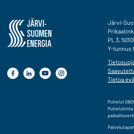
Järvi-Suomen Energia
Järvi-Su
Prikaatink
PL 3, 5010
Y-tunnus 
Tietosuoj
Saavutett
Järvi-Suomen Energian Facebook
Järvi-Suomen Energian LinkedIn
Järvi-Suomen Energian YouTube
Järvi-Suomen Energian Instagram
Tietoa ev
Puhelut 0800
Puheluhinta 
paikallisver
Palvelutapa