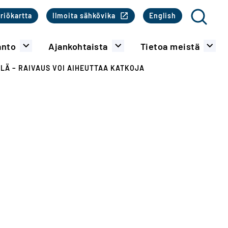
o
riökartta
Ilmoita sähkövika
English
Haku
anto
Ajankohtaista
Tietoa meistä
LÄ – RAIVAUS VOI AIHEUTTAA KATKOJA