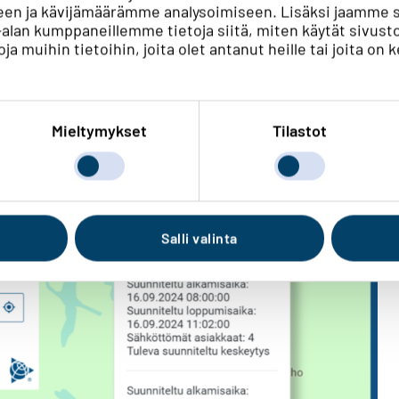
en ja kävijämäärämme analysoimiseen. Lisäksi jaamme s
ka-alan kumppaneillemme tietoja siitä, miten käytät si
ja muihin tietoihin, joita olet antanut heille tai joita on 
kohdasta. Näin kartalla näkyy vihreillä
jen sijainnit. Painamalla vihreää palloa
ohdista. Raivauksien katkot on jaettu
Mieltymykset
Tilastot
Salli valinta