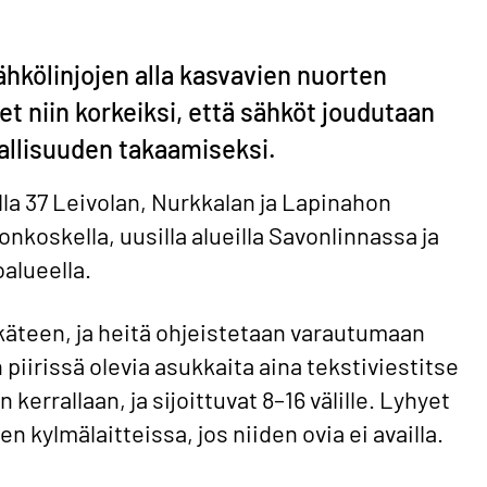
hkölinjojen alla kasvavien nuorten
t niin korkeiksi, että sähköt joudutaan
allisuuden takaamiseksi.
la 37 Leivolan, Nurkkalan ja Lapinahon
onkoskella, uusilla alueilla Savonlinnassa ja
alueella.
äteen, ja heitä ohjeistetaan varautumaan
iirissä olevia asukkaita aina tekstiviestitse
rrallaan, ja sijoittuvat 8–16 välille. Lyhyet
n kylmälaitteissa, jos niiden ovia ei availla.