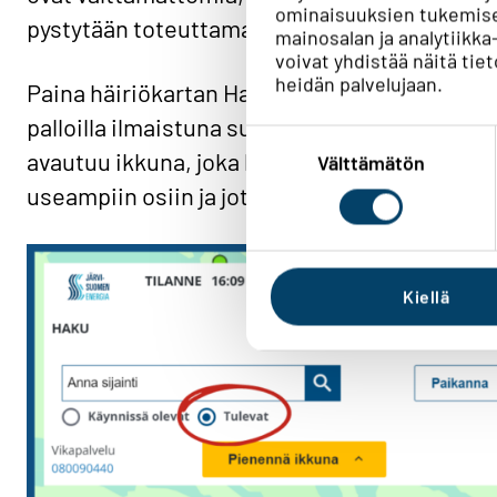
ominaisuuksien tukemise
pystytään toteuttamaan turvallisesti.
mainosalan ja analytiik
voivat yhdistää näitä tieto
heidän palvelujaan.
Paina häiriökartan Haku-välilehdeltä Tulevat-
palloilla ilmaistuna suunniteltujen sähkökatko
Suostumuksen
valinta
avautuu ikkuna, joka kertoo tarkemmin ajank
Välttämätön
useampiin osiin ja jotkin useammille päiville.
Kiellä