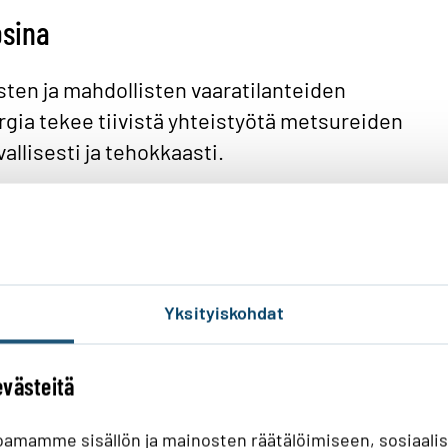
osina
ten ja mahdollisten vaaratilanteiden
ia tekee tiivistä yhteistyötä metsureiden
allisesti ja tehokkaasti.
sta, ja viime vuosina pitkät lämpimät
utta. Tämä on johtanut siihen, että nuoret
euden nopeammin kuin aiemmin.
Yksityiskohdat
riökartaltamme
evästeitä
uunnitellut sähkökatkot. Toisinaan katkot
ossapitoa tai uuden verkon rakennustöitä
oamamme sisällön ja mainosten räätälöimiseen, sosiaali