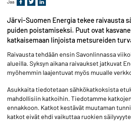
Jaa
Jaa Facebookissa
Jaa Twitterissä
Jaa Linkedinissä
Järvi-Suomen Energia tekee raivausta sä
puiden poistamiseksi. Puut ovat kasvanee
katkaisemaan linjoista metsureiden turv
Raivausta tehdään ensin Savonlinnassa viikol
alueilla. Syksyn aikana raivaukset jatkuvat En
myöhemmin laajentuvat myös muualle verkko
Asukkaita tiedotetaan sähkökatkoksista etuk
mahdollisiin katkoihin. Tiedotamme katkojen p
ennakkoon. Katkot kestävät muutaman tunnin ke
katkot eivät ehdi vaikuttaa ruokien säilyvyytee