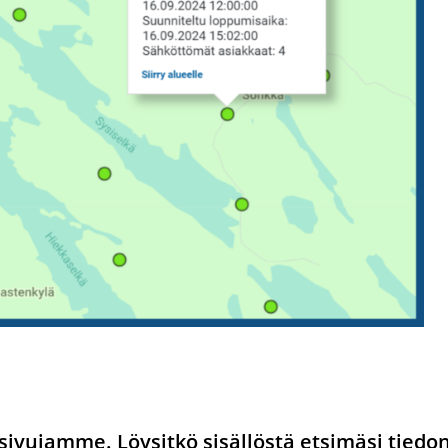
ivujamme. Löysitkö sisällöstä etsimäsi tiedo