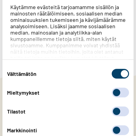
Kyllä löysin
Käytämme evästeitä tarjoamamme sisällön ja
mainosten räätälöimiseen, sosiaalisen median
ominaisuuksien tukemiseen ja kävijämäärämme
Löysin osittain
analysoimiseen. Lisäksi jaamme sosiaalisen
median, mainosalan ja analytiikka-alan
En lainkaan
kumppaneillemme tietoja siitä, miten käytät
sivustoamme. Kumppanimme voivat yhdistää
näitä tietoja muihin tietoihin, joita olet antanut
heille tai joita on kerätty, kun olet käyttänyt
Created with
askem.com
heidän palvelujaan.
Suostumuksen
valinta
Välttämätön
Mieltymykset
Tilaa Järvi-Suomen Energian
uutiskirje
Tilastot
Tilaa uutiskirje tästä
Markkinointi