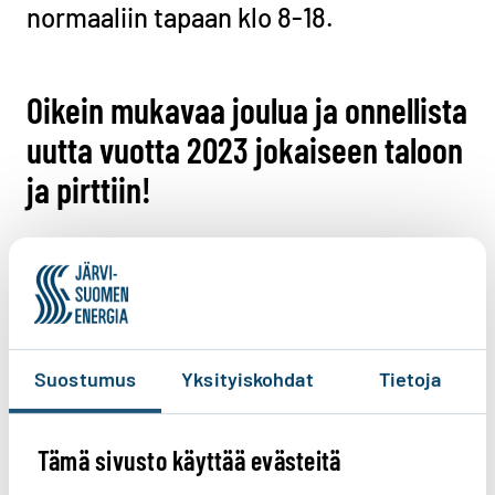
normaaliin tapaan klo 8-18.
Oikein mukavaa joulua ja onnellista
uutta vuotta 2023 jokaiseen taloon
ja pirttiin!
Auta meitä kehittämään
verkkosivujamme. Löysitkö sisällöstä
Suostumus
Yksityiskohdat
Tietoja
etsimäsi tiedon?
Vastaa ensimmäisenä!
Tämä sivusto käyttää evästeitä