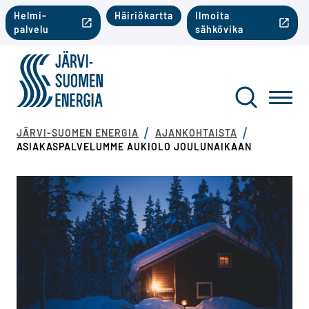
Siirry sisältöön
Toinen valikko mobiili
Helmi-
Häiriökartta
Ilmoita
palvelu
sähkövika
Järvi-Suomen Energia
Toinen va
Haku
Toggl
JÄRVI-SUOMEN ENERGIA
AJANKOHTAISTA
ASIAKASPALVELUMME AUKIOLO JOULUNAIKAAN