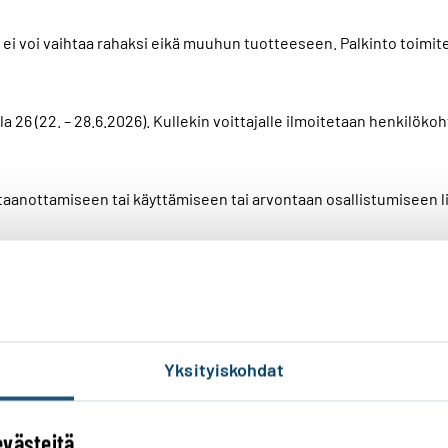
oa ei voi vaihtaa rahaksi eikä muuhun tuotteeseen. Palkinto toimit
a 26 (22. – 28.6.2026). Kullekin voittajalle ilmoitetaan henkilökoh
taanottamiseen tai käyttämiseen tai arvontaan osallistumiseen li
estämiseen osallistuneet Järjestäjän yhteistyökumppanit kaikesta
sesta. Tämä vastuuvapaus ei kuitenkaan heikennä kuluttajalle ku
öissä mainitun palkinnon arvoa tai määrää. Osallistumalla tähän a
ömuutoksiin ilmoittamalla niistä arvonnan verkkosivulla.
Yksityiskohdat
sa
 suoramarkkinoinnissa ilman käyttäjän suostumusta. Lisätietoja 
evästeitä
osoitteessa
www.jseoy.fi
.