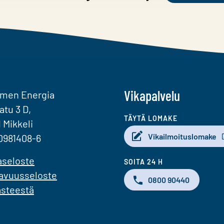
Vikapalvelu
omen Energia
atu 3 D,
TÄYTÄ LOMAKE
1 Mikkeli
Vikailmoituslomake
0981408-6
aseloste
SOITA 24 H
avuusseloste
0800 90440
ästeestä