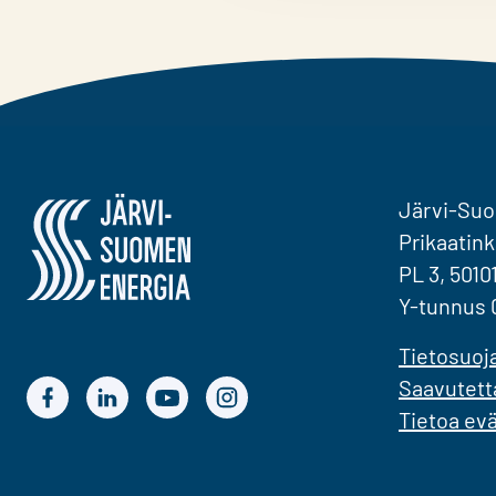
Järvi-Suomen Energia
Järvi-Su
Prikaatink
PL 3, 5010
Y-tunnus 
Tietosuoj
Saavutett
Järvi-Suomen Energian Facebook
Järvi-Suomen Energian LinkedIn
Järvi-Suomen Energian YouTube
Järvi-Suomen Energian Instagram
Tietoa ev