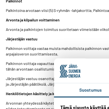
Palkinnot
Palkintoina arvotaan viisi (5) S-ryhmän -lahjakorttia. Palkint
Arvonta ja kilpailun voittaminen
Arvonta ja palkintojen toimitus suoritetaan viimeistään viikoll
Järjestäjän vastuu
Palkinnon voittaja vastaa muista mahdollisista palkinnon vas
arpajaisveron suorittamisesta.
Palkinnon voittaja vapauttaa Järjestäjän sekä arvonnan järj
tähän arvontaan osallistumisesta tai palkinnon vastaanottami
Järjestäjän vastuu osanottajia kohtaan ei ylitä näissä säänn
ja Järjestäjän päätöksiä. Järjestäjä pidättää oikeuden säänt
Suostumus
Henkilötietojen käsittely ja käyttäminen suoramarkkinoinnis
Arvonnan yhteydessä käytettäviä henkilötietoja ei hyödynnetä
Tämä sivusto käyttää 
niiden toteuttamisesta on saatavilla tietosuojaselosteesta 