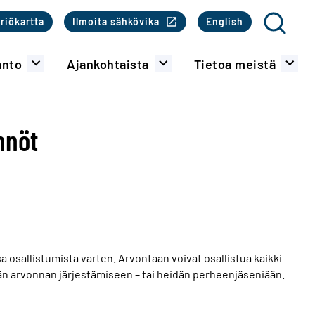
o
riökartta
Ilmoita sähkövika
English
Haku
anto
Ajankohtaista
Tietoa meistä
nnöt
osallistumista varten. Arvontaan voivat osallistua kaikki
män arvonnan järjestämiseen – tai heidän perheenjäseniään.