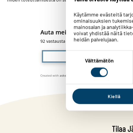
Käytämme evästeitä tarj
ominaisuuksien tukemise
mainosalan ja analytiik
Auta meitä kehittämään verkkos
voivat yhdistää näitä tieto
heidän palvelujaan.
92
vastausta
Suostumuksen
Kyllä löysin
valinta
Välttämätön
Created with
askem.com
Kiellä
Tilaa J