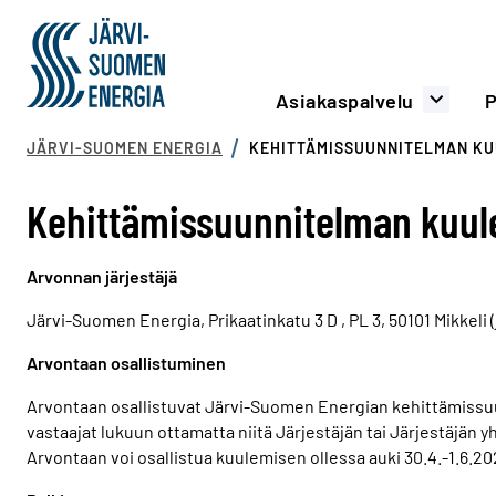
Siirry sisältöön
Järvi-Suomen Energia
Päävalikko
Asiakaspalvelu
P
JÄRVI-SUOMEN ENERGIA
KEHITTÄMISSUUNNITELMAN KU
Kehittämissuunnitelman kuul
Arvonnan järjestäjä
Järvi-Suomen Energia, Prikaatinkatu 3 D , PL 3, 50101 Mikkeli (
Arvontaan osallistuminen
Arvontaan osallistuvat Järvi-Suomen Energian kehittämissuun
vastaajat lukuun ottamatta niitä Järjestäjän tai Järjestäjän
Arvontaan voi osallistua kuulemisen ollessa auki 30.4.-1.6.20