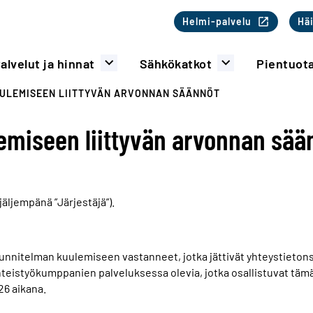
Toinen valikk
Helmi-palvelu
Häi
alvelut ja hinnat
Sähkökatkot
Pientuot
ULEMISEEN LIITTYVÄN ARVONNAN SÄÄNNÖT
emiseen liittyvän arvonnan sää
jäljempänä ”Järjestäjä”).
nitelman kuulemiseen vastanneet, jotka jättivät yhteystietonsa 
 yhteistyökumppanien palveluksessa olevia, jotka osallistuvat tä
26 aikana.