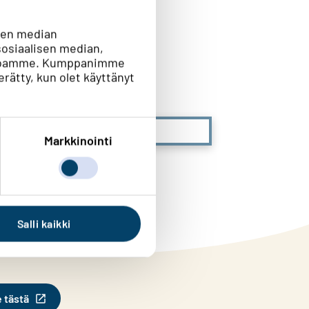
sen median
osiaalisen median,
vustoamme. Kumppanimme
n?
kerätty, kun olet käyttänyt
En lainkaan
Markkinointi
Salli kaikki
e tästä