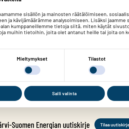
oamamme sisällön ja mainosten räätälöimiseen, sosiaali
en ja kävijämäärämme analysoimiseen. Lisäksi jaamme s
ka-alan kumppaneillemme tietoja siitä, miten käytät si
ivujamme. Löysitkö sisällöstä etsimäsi tiedo
ja muihin tietoihin, joita olet antanut heille tai joita on 
Löysin osittain
Mieltymykset
Tilastot
Salli valinta
ärvi-Suomen Energian uutiskirje
Tilaa uutiskirj