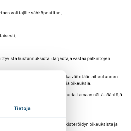
etaan voittajille sähköpostitse.
taisesti.
ittyvistä kustannuksista. Järjestäjä vastaa palkintojen
 vastuusta, joka aiheutuu tai jonka väitetään aiheutuneen
luttajansuojalain nojalla kuuluvia oikeuksia.
rvontaan osallistujat sitoutuvat noudattamaan näitä sääntöjä
Tietoja
henkilötietojen käsittelystä, rekisteröidyn oikeuksista ja