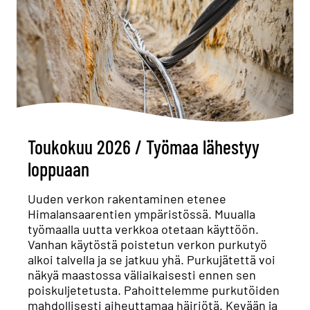
Toukokuu 2026 / Työmaa lähestyy
loppuaan
Uuden verkon rakentaminen etenee
Himalansaarentien ympäristössä. Muualla
työmaalla uutta verkkoa otetaan käyttöön.
Vanhan käytöstä poistetun verkon purkutyö
alkoi talvella ja se jatkuu yhä. Purkujätettä voi
näkyä maastossa väliaikaisesti ennen sen
poiskuljetetusta. Pahoittelemme purkutöiden
mahdollisesti aiheuttamaa häiriötä. Kevään ja