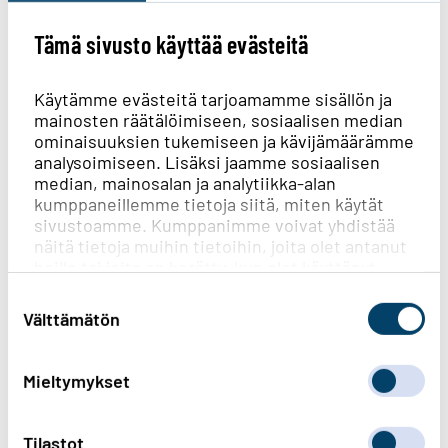
Palautekysely Mikkeli:
Tämä sivusto käyttää evästeitä
Himalanpohja työmaasta
Käytämme evästeitä tarjoamamme sisällön ja
Kerro, miten mielestäsi onnistuimme
mainosten räätälöimiseen, sosiaalisen median
ominaisuuksien tukemiseen ja kävijämäärämme
työmaassa. Kokemuksesi ovat meille tärkeitä,
analysoimiseen. Lisäksi jaamme sosiaalisen
sillä niiden avulla voimme jatkossa parantaa
median, mainosalan ja analytiikka-alan
toimintaamme. Paljon kiitoksia ajastasi!
kumppaneillemme tietoja siitä, miten käytät
sivustoamme. Kumppanimme voivat yhdistää
"
*
" näyttää pakolliset kentät
näitä tietoja muihin tietoihin, joita olet antanut
heille tai joita on kerätty, kun olet käyttänyt
Nimi
*
heidän palvelujaan.
Suostumuksen
valinta
Välttämätön
Etunimi
Mieltymykset
Sukunimi
Tilastot