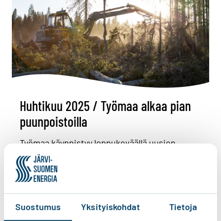
Huhtikuu 2025 / Työmaa alkaa pian
puunpoistoilla
Työmaa käynnistyy loppukeväällä uusien
ilmajohto-osuuksien valmistelulla poistamalla
puut tulevilta johtokaduilta. Kesän mittaan
hanke jatkuu maakaapeloinneilla.
Suostumus
Yksityiskohdat
Tietoja