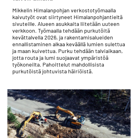
Mikkelin Himalanpohjan verkostotyömaalla
kaivutyöt ovat siirtyneet Himalanpohjantieltä
sivuteille. Alueen asukkaita liitetään uuteen
verkkoon. Työmaalla tehdään purkutöitä
kevättalvella 2026, ja rakentamisalueiden
ennallistaminen alkaa keväällä lumien sulettua
ja maan kuivettua. Purku tehdään talviaikaan,
jotta routa ja lumi suojaavat ympäristöä
työkoneilta. Pahoittelut mahdollisista
purkutöistä johtuvista häiriöistä.