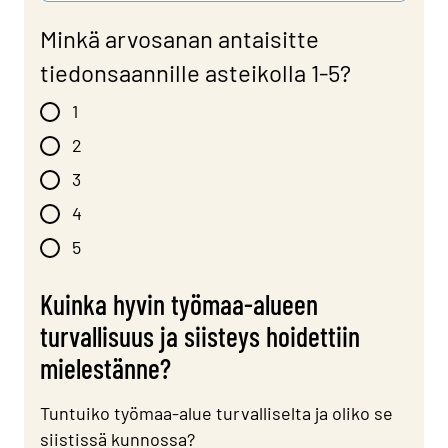
Minkä arvosanan antaisitte
tiedonsaannille asteikolla 1-5?
1
2
3
4
5
Kuinka hyvin työmaa-alueen
turvallisuus ja siisteys hoidettiin
mielestänne?
Tuntuiko työmaa-alue turvalliselta ja oliko se
siistissä kunnossa?