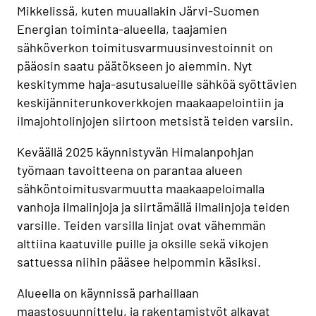
Mikkelissä, kuten muuallakin Järvi-Suomen
Energian toiminta-alueella, taajamien
sähköverkon toimitusvarmuusinvestoinnit on
pääosin saatu päätökseen jo aiemmin. Nyt
keskitymme haja-asutusalueille sähköä syöttävien
keskijänniterunkoverkkojen maakaapelointiin ja
ilmajohtolinjojen siirtoon metsistä teiden varsiin.
Keväällä 2025 käynnistyvän Himalanpohjan
työmaan tavoitteena on parantaa alueen
sähköntoimitusvarmuutta maakaapeloimalla
vanhoja ilmalinjoja ja siirtämällä ilmalinjoja teiden
varsille. Teiden varsilla linjat ovat vähemmän
alttiina kaatuville puille ja oksille sekä vikojen
sattuessa niihin pääsee helpommin käsiksi.
Alueella on käynnissä parhaillaan
maastosuunnittelu, ja rakentamistyöt alkavat