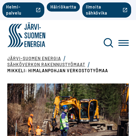
Siirry sisältöön
Toinen valikko mobiili
Helmi-
Häiriökartta
Ilmoita
palvelu
sähkövika
Järvi-Suomen Energia
Toinen va
Haku
Toggl
JÄRVI-SUOMEN ENERGIA
SÄHKÖVERKON RAKENNUSTYÖMAAT
MIKKELI: HIMALANPOHJAN VERKOSTOTYÖMAA