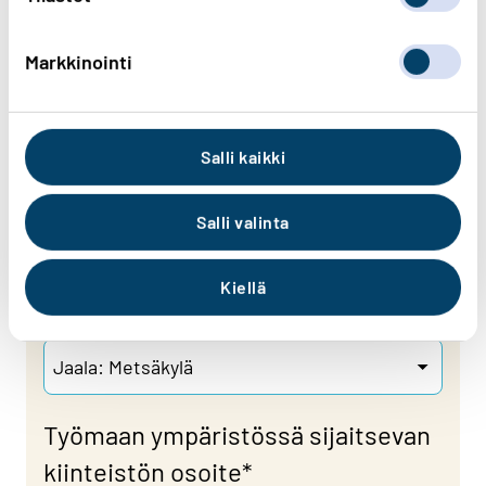
Markkinointi
Puhelin
*
Salli kaikki
Sähköposti
Salli valinta
Kiellä
Valmistunut työmaa, jota palaute koskee
*
Työmaan ympäristössä sijaitsevan
kiinteistön osoite
*