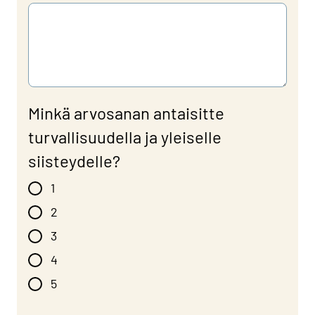
Minkä arvosanan antaisitte
turvallisuudella ja yleiselle
siisteydelle?
1
2
3
4
5