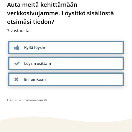
Auta meitä kehittämään
verkkosivujamme. Löysitkö sisällöstä
etsimäsi tiedon?
7
vastausta
Kyllä löysin
Löysin osittain
En lainkaan
Created with
askem.com