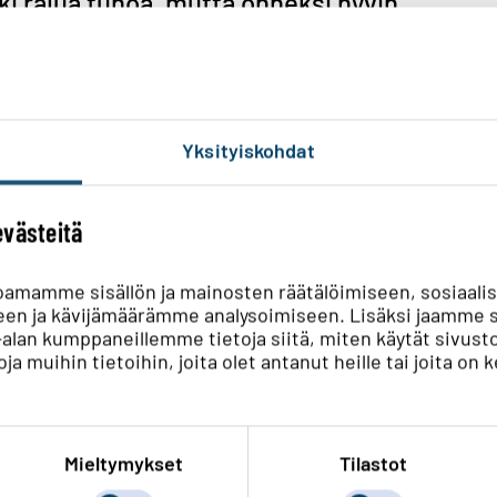
ki rajua tuhoa, mutta onneksi hyvin
ömiä oli alueellamme vain vajaat 1400.
 yhä.
rkkoalueen noin klo 12:30 aikaan. Myrsky
Yksityiskohdat
a puuskina, jotka paikka paikoin kaatoivat
 tuhot osuivat verkkoalueellamme hyvin
evästeitä
imissaan vain vajaat 1400.
oamamme sisällön ja mainosten räätälöimiseen, sosiaali
sui, ovat tuhot merkittäviä. Muun muassa
en ja kävijämäärämme analysoimiseen. Lisäksi jaamme s
 koki kovia. Siellä kaksi kalliopylvästä
ka-alan kumppaneillemme tietoja siitä, miten käytät si
ja muihin tietoihin, joita olet antanut heille tai joita on 
ikkoutui pylvään pettämisen yhteydessä.
jaukset Mikkelissä, Puumalassa ja Sulkavalla
Mieltymykset
Tilastot