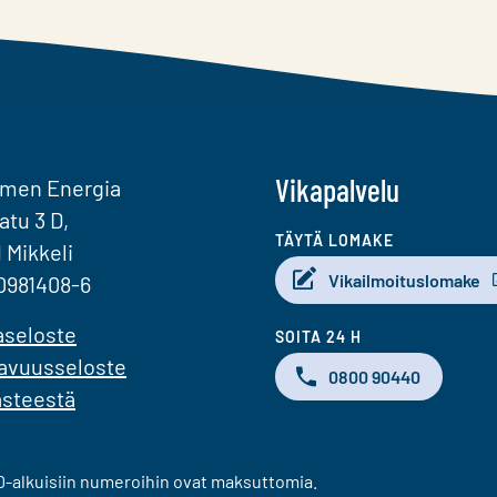
Vikapalvelu
omen Energia
atu 3 D,
TÄYTÄ LOMAKE
1 Mikkeli
Vikailmoituslomake
0981408-6
aseloste
SOITA 24 H
avuusseloste
0800 90440
ästeestä
-alkuisiin numeroihin ovat maksuttomia.