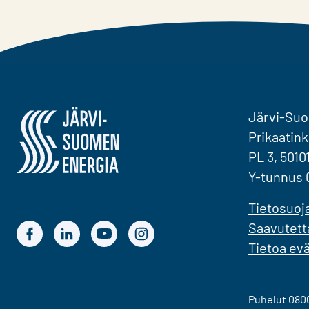
Järvi-Suomen Energia
Järvi-Su
Prikaatink
PL 3, 5010
Y-tunnus 
Tietosuoj
Saavutett
Järvi-Suomen Energian Facebook
Järvi-Suomen Energian LinkedIn
Järvi-Suomen Energian YouTube
Järvi-Suomen Energian Instagram
Tietoa ev
Puhelut 0800