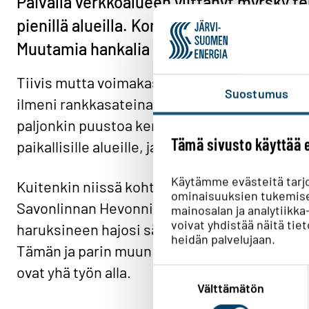
Päivällä verkkoalueen ylittänyt myrsky te
pienillä alueilla. Korkeimmillaan sähkött
Muutamia hankalia vikapaikkoja korjataan
Tiivis mutta voimakas ukkosrintama ylitti ve
Suostumus
ilmeni rankkasateina, ukkosena ja voimakkain
paljonkin puustoa kerralla. Kaikeksi onneksi
Tämä sivusto käyttää 
paikallisille alueille, ja sähköttömiä oli maks
Käytämme evästeitä tarj
Kuitenkin niissä kohteissa joihin rajuilma o
ominaisuuksien tukemise
Savonlinnan Hevonniemessä keskijänniteverkko
mainosalan ja analytiik
voivat yhdistää näitä tieto
haruksineen hajosi säpäleiksi ja muuntaja r
heidän palvelujaan.
Tämän ja parin muun hankalan vikapaikan kor
ovat yhä työn alla.
Suostumuksen
valinta
Välttämätön