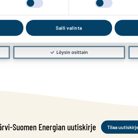
ivujamme. Löysitkö sisällöstä etsimäsi tiedo
Salli valinta
Löysin osittain
ärvi-Suomen Energian uutiskirje
Tilaa uutiskirj