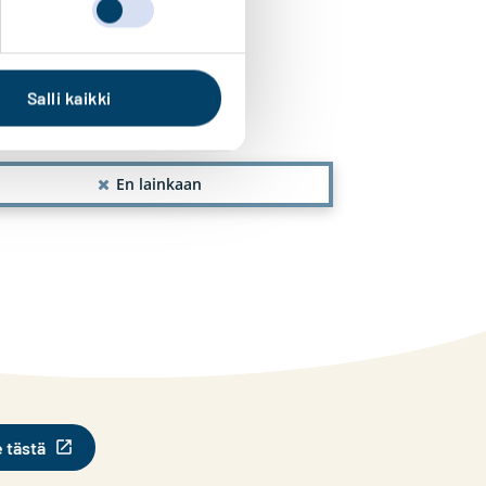
n?
Salli kaikki
En lainkaan
e tästä