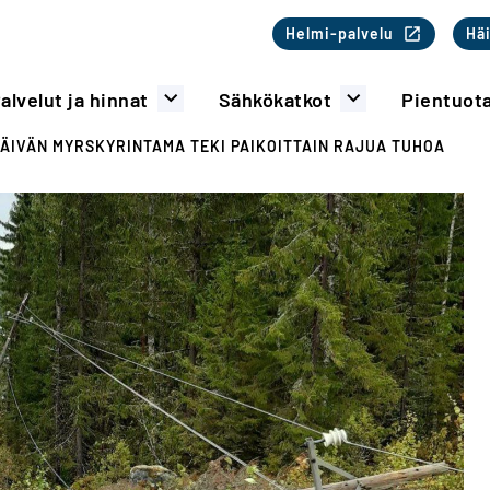
Toinen valikk
Helmi-palvelu
Häi
alvelut ja hinnat
Sähkökatkot
Pientuot
ÄIVÄN MYRSKYRINTAMA TEKI PAIKOITTAIN RAJUA TUHOA