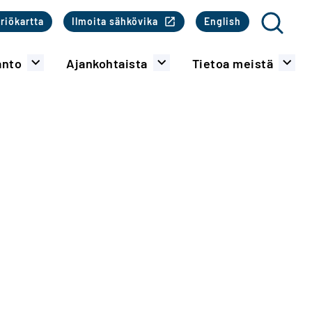
o
riökartta
Ilmoita sähkövika
English
Haku
anto
Ajankohtaista
Tietoa meistä