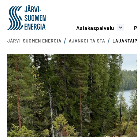
Siirry sisältöön
Järvi-Suomen Energia
Päävalikko
Asiakaspalvelu
P
JÄRVI-SUOMEN ENERGIA
AJANKOHTAISTA
LAUANTAIP