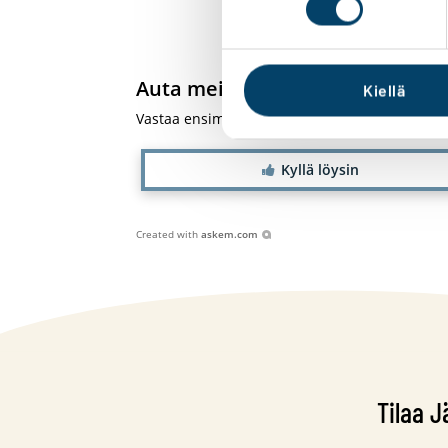
Auta meitä kehittämään verkkos
Kiellä
Vastaa ensimmäisenä!
Kyllä löysin
Created with
askem.com
Tilaa J