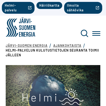
Siirry sisältöön
Toinen valikko mobiili
Helmi-
Häiriökartta
Ilmoita
palvelu
sähkövika
Järvi-Suomen Energia
Toinen va
Haku
Toggl
JÄRVI-SUOMEN ENERGIA
AJANKOHTAISTA
HELMI-PALVELUN KULUTUSTIETOJEN SEURANTA TOIMII
JÄLLEEN