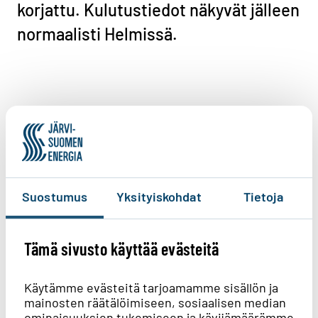
korjattu. Kulutustiedot näkyvät jälleen
normaalisti Helmissä.
Auta meitä kehittämään
verkkosivujamme. Löysitkö sisällöstä
etsimäsi tiedon?
2
vastausta
Suostumus
Yksityiskohdat
Tietoja
Kyllä löysin
Tämä sivusto käyttää evästeitä
Löysin osittain
Käytämme evästeitä tarjoamamme sisällön ja
mainosten räätälöimiseen, sosiaalisen median
En lainkaan
ominaisuuksien tukemiseen ja kävijämäärämme