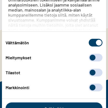
analysoimiseen. Lisäksi jaamme sosiaalisen
median, mainosalan ja analytiikka-alan
Created with
askem.com
kumppaneillemme tietoja siitä, miten käytät
sivustoamme. Kumppanimme voivat yhdistää
näitä tietoja muihin tietoihin, joita olet antanut
heille tai joita on kerätty, kun olet käyttänyt
heidän palvelujaan.
Suostumuksen
valinta
Välttämätön
Tilaa Järvi-Suomen Energian
uutiskirje
Mieltymykset
Tilaa uutiskirje tästä
Tilastot
Markkinointi
Järvi-Suomen Energia